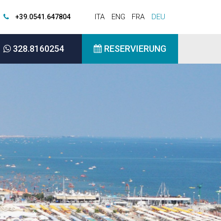
ITA
ENG
FRA
DEU
+39.0541.647804
328.8160254
RESERVIERUNG