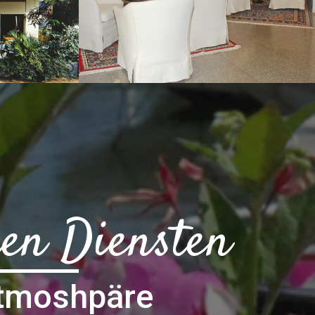
en Diensten
Atmoshpäre