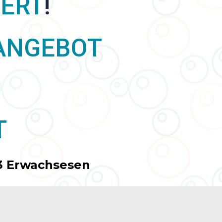
IERT
!
ANGEBOT
T
 3 Erwachsesen