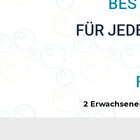
BES
FÜR JED
2 Erwachsenen